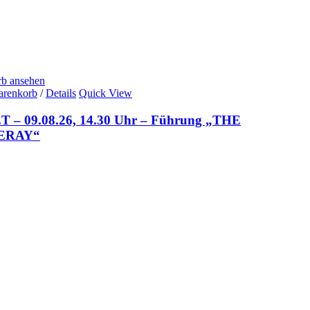
b ansehen
arenkorb
/
Details
Quick View
 – 09.08.26, 14.30 Uhr – Führung „THE
ERAY“