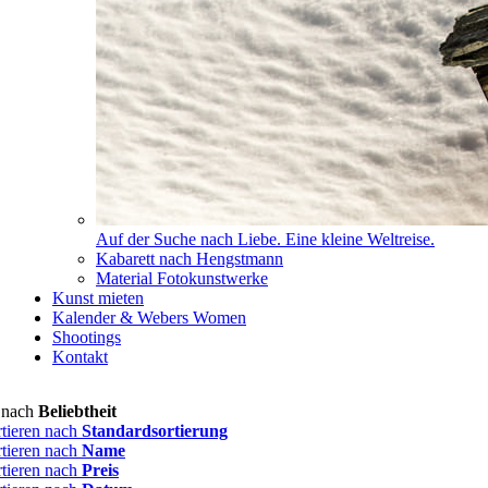
Auf der Suche nach Liebe. Eine kleine Weltreise.
Kabarett nach Hengstmann
Material Fotokunstwerke
Kunst mieten
Kalender & Webers Women
Shootings
Kontakt
n nach
Beliebtheit
rtieren nach
Standardsortierung
rtieren nach
Name
rtieren nach
Preis