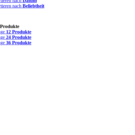
rtieren nach
Datum
rtieren nach
Beliebtheit
 Produkte
ige
12 Produkte
ige
24 Produkte
ige
36 Produkte