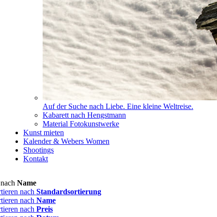
Auf der Suche nach Liebe. Eine kleine Weltreise.
Kabarett nach Hengstmann
Material Fotokunstwerke
Kunst mieten
Kalender & Webers Women
Shootings
Kontakt
n nach
Name
rtieren nach
Standardsortierung
rtieren nach
Name
rtieren nach
Preis