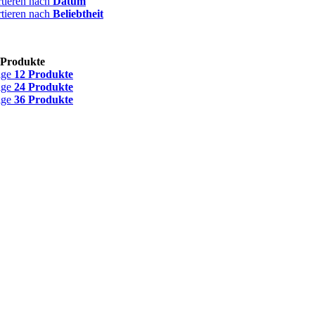
rtieren nach
Datum
rtieren nach
Beliebtheit
 Produkte
ige
12 Produkte
ige
24 Produkte
ige
36 Produkte