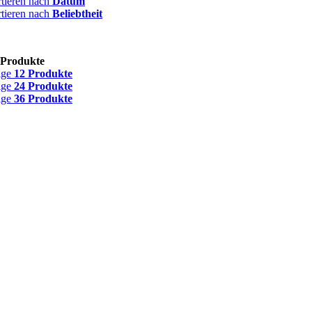
rtieren nach
Datum
rtieren nach
Beliebtheit
 Produkte
ige
12 Produkte
ige
24 Produkte
ige
36 Produkte