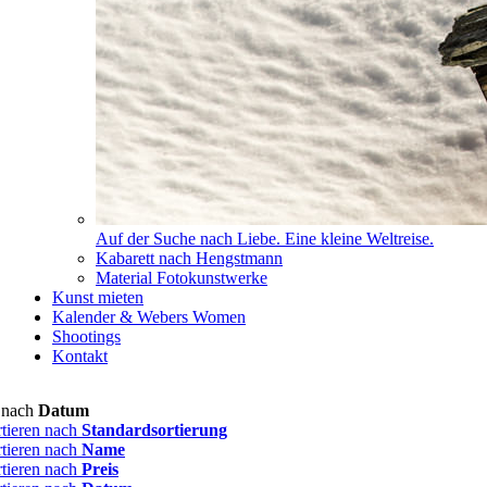
Auf der Suche nach Liebe. Eine kleine Weltreise.
Kabarett nach Hengstmann
Material Fotokunstwerke
Kunst mieten
Kalender & Webers Women
Shootings
Kontakt
n nach
Datum
rtieren nach
Standardsortierung
rtieren nach
Name
rtieren nach
Preis