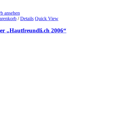
b ansehen
arenkorb
/
Details
Quick View
er „Hautfreundli.ch 2006“